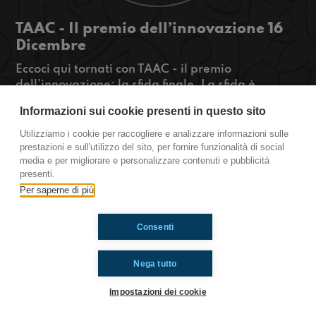
TAAC - Il premio dell’innovazione 16
Dicembre
Eccoci qui tornati con TAAC - il premio
dell’innovazione: la sfida finale. La sfida è
semplice e difficile allo stesso tempo: riuscire a
Informazioni sui cookie presenti in questo sito
raccontare in un video da un minuto perché i big
data sono così importanti. Siete curiosi si sapere
Utilizziamo i cookie per raccogliere e analizzare informazioni sulle
quale tra le 4 squadre partecipanti ha vinto il
prestazioni e sull'utilizzo del sito, per fornire funzionalità di social
media e per migliorare e personalizzare contenuti e pubblicità
contest? Beh allora state connessi!
presenti.
#OkkinSu www.radioimmaginaria.it
Per saperne di più
Ti è piaciuto? Condividilo!
Consenti
Nega tutto
Impostazioni dei cookie