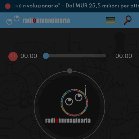
’atto più rivoluzionario”
-
Dal MUR 25,5 milioni per attrar
00:00
00:00
!!!