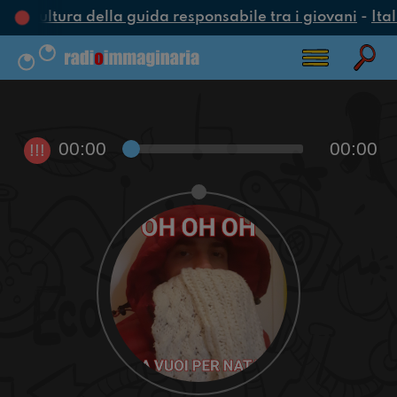
a cultura della guida responsabile tra i giovani
-
Ital
00:00
00:00
!!!