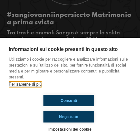
#sangiovanniinpersiceto Matrimonio
a prima svista
Tra trash e animali Sangio è sempre la solita
giungla...ma la sapete l'ultima?? Martina si
sposa! Con chi? Non lo sa nemmeno lei
Informazioni sui cookie presenti in questo sito
Foto in allegato
Utilizziamo i cookie per raccogliere e analizzare informazioni sulle
#OkkinSu www.radioimmaginaria.it
prestazioni e sull'utilizzo del sito, per fornire funzionalità di social
media e per migliorare e personalizzare contenuti e pubblicità
San Giovanni In Persiceto
presenti.
Per saperne di più
Ti è piaciuto? Condividilo!
Consenti
Nega tutto
Impostazioni dei cookie