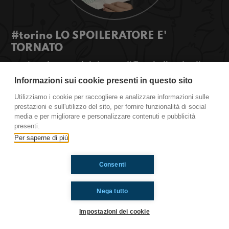
#torino LO SPOILERATORE E'
TORNATO
oggi parleremo del ritorno di Tom holland,, di
cosplay e di film...stay tuned!
Informazioni sui cookie presenti in questo sito
#OkkinSu www.radioimmaginaria.it
Utilizziamo i cookie per raccogliere e analizzare informazioni sulle
prestazioni e sull'utilizzo del sito, per fornire funzionalità di social
Ravenna
media e per migliorare e personalizzare contenuti e pubblicità
presenti.
Per saperne di più
Ti è piaciuto? Condividilo!
Consenti
Nega tutto
Impostazioni dei cookie