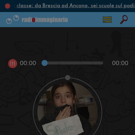
iclo di classe: da Brescia ad Ancona, sei scuole sul podio
00:00
00:00
!!!