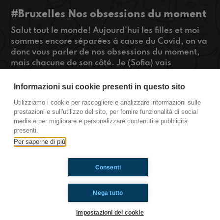
#Bruxelles Nos obsessions du moment
Salut tout le monde! Aujourd’hui les filles et moi
sommes encore séparées à cause du Covid, on va
donc vous parler de nos obsessions du moment,
mais chacune de son côté. Je (Sofia) vais
commencer par vous parler de mes albums
préférés du moment, Mada va vous parler de
Informazioni sui cookie presenti in questo sito
pourquoi l’ukulélé est son instrument préféré et
Utilizziamo i cookie per raccogliere e analizzare informazioni sulle
Nehir va clôturer en vous parlant de ses séries
prestazioni e sull'utilizzo del sito, per fornire funzionalità di social
préférées du moment, donc écoutez pour en
media e per migliorare e personalizzare contenuti e pubblicità
savoir plus!
presenti.
#ToiAussi www.radioimmaginaria.it
Per saperne di più
Consenti
Ti è piaciuto? Condividilo!
Nega tutto
Impostazioni dei cookie