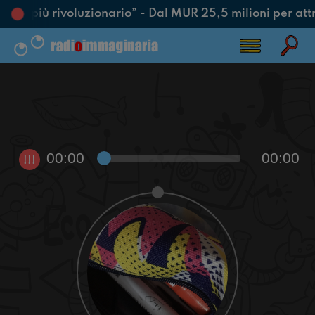
’atto più rivoluzionario”
-
Dal MUR 25,5 milioni per attrar
00:00
00:00
!!!