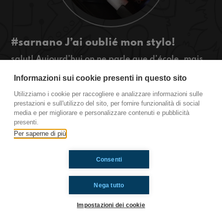
#sarnano J’ai oublié mon stylo!
salut! Aujourd’hui on ne parle que d’école, mais
vous inquiétez pas : il s’agit de conseils pour être
Informazioni sui cookie presenti in questo sito
bien organisés et des problèmes qu’on a toujours
à l’école.
Utilizziamo i cookie per raccogliere e analizzare informazioni sulle
#ToiAussi www.radioimmaginaria.it
prestazioni e sull'utilizzo del sito, per fornire funzionalità di social
media e per migliorare e personalizzare contenuti e pubblicità
presenti.
Ti è piaciuto? Condividilo!
Per saperne di più
Consenti
Nega tutto
Impostazioni dei cookie