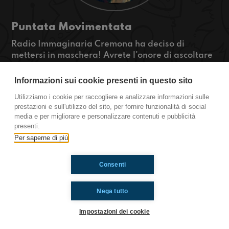
Puntata Movimentata
Radio Immaginaria Cremona ha deciso di
mettersi in maschera! Avrete l'onore di ascoltare
una puntata con i fiocchi, anzi con i coriandoli!!
Ascolteremo una nuova artista che si è affidata a
Informazioni sui cookie presenti in questo sito
#Startist, Alana, ricorderemo Lucio Dalla, la
Utilizziamo i cookie per raccogliere e analizzare informazioni sulle
nostra esperienza a #Omernas4102 e molto altro
prestazioni e sull'utilizzo del sito, per fornire funzionalità di social
ancora! Prendete in mano le trombette e...STAY
media e per migliorare e personalizzare contenuti e pubblicità
TUNED!
presenti.
Per saperne di più
Ti è piaciuto? Condividilo!
Consenti
Nega tutto
Impostazioni dei cookie