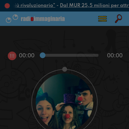
atto più rivoluzionario”
-
Dal MUR 25,5 milioni per attrar
00:00
00:00
!!!