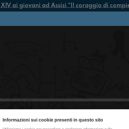
V ai giovani ad Assisi “Il coraggio di compiere
Informazioni sui cookie presenti in questo sito
#castenaso Disavventure e casini tra g