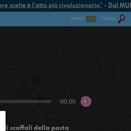
 scelte è l’atto più rivoluzionario”
-
Dal MUR 2
MENU
CERCA
00:00
li scaffali della pasta