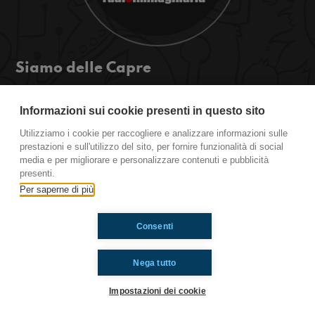
Siamo delle Capre
Se volete stare aggiornati su ciò che accade a
San Giovanni in Persiceto, beh, ascoltateci pure!
Informazioni sui cookie presenti in questo sito
Il carnevale si avvicina, l'arte non si ferma e
Utilizziamo i cookie per raccogliere e analizzare informazioni sulle
nemmeno i nostri famosi duelli!
prestazioni e sull'utilizzo del sito, per fornire funzionalità di social
media e per migliorare e personalizzare contenuti e pubblicità
presenti.
Ti è piaciuto? Condividilo!
Per saperne di più
Consenti
Nega tutto
Impostazioni dei cookie