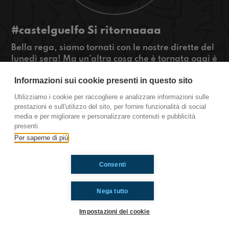
#castelguelfo Si ritornaaaa
Bella rega, siamo tornati con le nostre dirette del
lunedì sera! Ma un'altra cosa che è tornata oggi è
la scuola e ne vogliamo parlare con voi e Giulia
Informazioni sui cookie presenti in questo sito
di Napoli!
#OkkinSu www.radioimmaginaria.it
Utilizziamo i cookie per raccogliere e analizzare informazioni sulle
prestazioni e sull'utilizzo del sito, per fornire funzionalità di social
Castel Guelfo
media e per migliorare e personalizzare contenuti e pubblicità
presenti.
Per saperne di più
Ti è piaciuto? Condividilo!
Consenti
Nega tutto
Impostazioni dei cookie