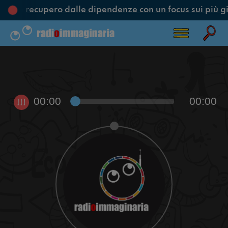
one e recupero dalle dipendenze con un focus sui più g
00:00
00:00
!!!