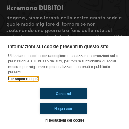
#cremona DUBITO!
Ragazzi, siamo tornati nella nostra amata sede e
quale modo migliore di tornare se non
scatenando una guerra tra fans della rete sul
fatto che sia meglio il tè alla pesca o al limone? O
schiaffeggiandoci per un gioco stupido? Beh,
Informazioni sui cookie presenti in questo sito
diteci quello che preferite, noi festeggiamo i
1000 Gp della Ferrari in Formula 1!
Utilizziamo i cookie per raccogliere e analizzare informazioni sulle
prestazioni e sull'utilizzo del sito, per fornire funzionalità di social
#OkkinSu www.radioimmaginaria.it
media e per migliorare e personalizzare contenuti e pubblicità
presenti.
Cremona
Per saperne di più
Consenti
Ti è piaciuto? Condividilo!
Nega tutto
Impostazioni dei cookie