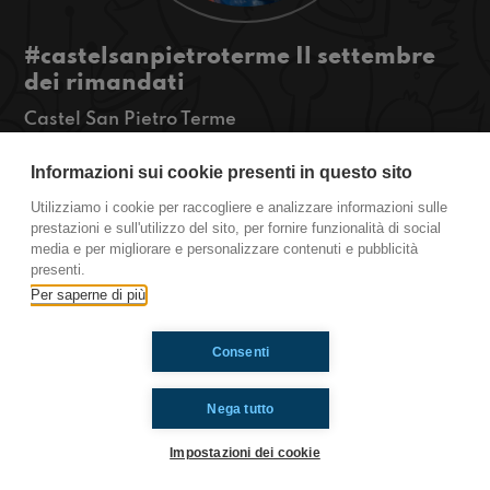
#castelsanpietroterme Il settembre
dei rimandati
Castel San Pietro Terme
Vi hanno mai detto “se vieni promosso con una
Informazioni sui cookie presenti in questo sito
bella media ti prendiamo il motorino?”. Ecco a
Utilizziamo i cookie per raccogliere e analizzare informazioni sulle
noi si, il problema è che siamo stati rimandati e
prestazioni e sull'utilizzo del sito, per fornire funzionalità di social
per noi la scuola è già iniziata, il motorino invece
media e per migliorare e personalizzare contenuti e pubblicità
è ancora un sogno...
presenti.
Per saperne di più
Ti è piaciuto? Condividilo!
Consenti
Nega tutto
Impostazioni dei cookie