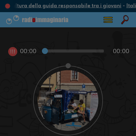
a cultura della guida responsabile tra i giovani
-
Ital
00:00
00:00
!!!