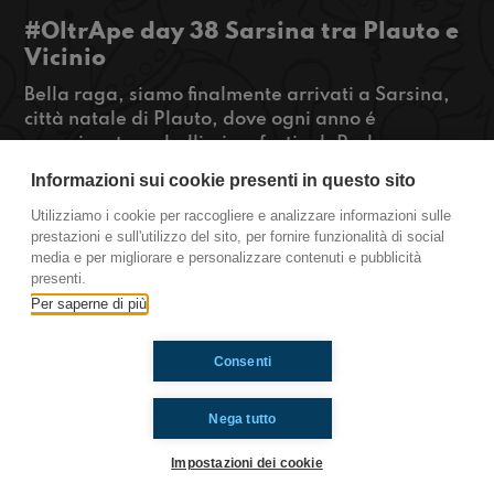
#OltrApe day 38 Sarsina tra Plauto e
Vicinio
Bella raga, siamo finalmente arrivati a Sarsina,
città natale di Plauto, dove ogni anno é
organizzato un bellissimo festival. Parleremo
anche delle esperienze di Sasso Fratino e
Informazioni sui cookie presenti in questo sito
incontreremo l'assessore alle politiche giovanili
di Sarsina. Per maggiori info, restate con noi!!
Utilizziamo i cookie per raccogliere e analizzare informazioni sulle
prestazioni e sull'utilizzo del sito, per fornire funzionalità di social
#OkkinSu www.radioimmaginaria.it
media e per migliorare e personalizzare contenuti e pubblicità
presenti.
Sarsina
Per saperne di più
Consenti
Ti è piaciuto? Condividilo!
Nega tutto
Impostazioni dei cookie