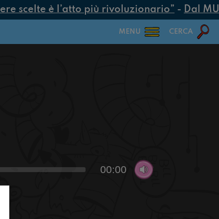
e scelte è l’atto più rivoluzionario”
-
Dal MUR 
MENU
CERCA
00:00