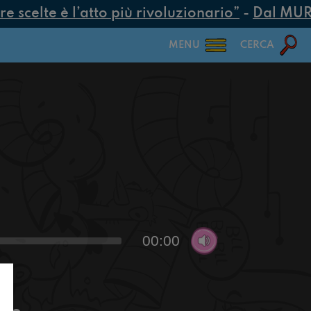
scelte è l’atto più rivoluzionario”
-
Dal MUR 25
MENU
CERCA
00:00