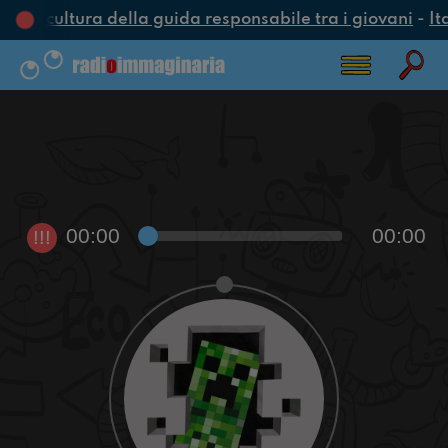
una cultura della guida responsabile tra i giovani
-
It
00:00
00:00
!!!