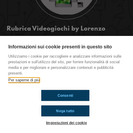
Rubrica Videogiochi by Lorenzo
Minecraft, Dark Souls 2, Warlock 2 The
Exiled....per tutti i fan di questi videogiochi, in
Informazioni sui cookie presenti in questo sito
questo estratto della puntata "Ciao Conte" del 3
Utilizziamo i cookie per raccogliere e analizzare informazioni sulle
Febbraio, potrete ascoltare tante news!
prestazioni e sull'utilizzo del sito, per fornire funzionalità di social
media e per migliorare e personalizzare contenuti e pubblicità
presenti.
Ti è piaciuto? Condividilo!
Per saperne di più
Consenti
Nega tutto
Impostazioni dei cookie