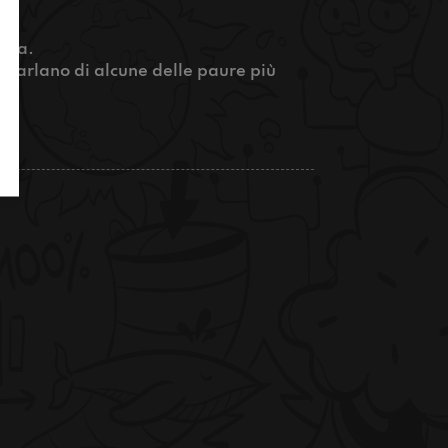
dova.
 parlano di alcune delle paure più