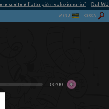
 scelte è l’atto più rivoluzionario”
-
Dal MUR 2
MENU
CERCA
00:00