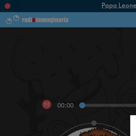
Papa Leone XI
00:00
!!!