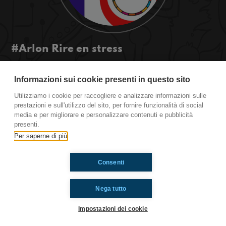
#Arlon Rire en stress
Salut à tous! Arlon ajd est ici pour vous faire rire
mais aussi pour vous parler d'une situation qui
Informazioni sui cookie presenti in questo sito
préoccupe! Donc écoutez ici!
Utilizziamo i cookie per raccogliere e analizzare informazioni sulle
#ToiAussi www.radioimmaginaria.it
prestazioni e sull'utilizzo del sito, per fornire funzionalità di social
media e per migliorare e personalizzare contenuti e pubblicità
presenti.
Ti è piaciuto? Condividilo!
Per saperne di più
Consenti
Nega tutto
Impostazioni dei cookie