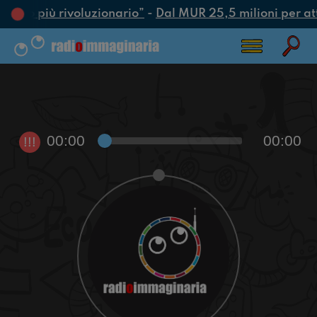
l’atto più rivoluzionario”
-
Dal MUR 25,5 milioni per attra
00:00
00:00
!!!