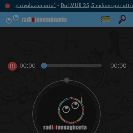
atto più rivoluzionario”
-
Dal MUR 25,5 milioni per attrarr
00:00
00:00
!!!