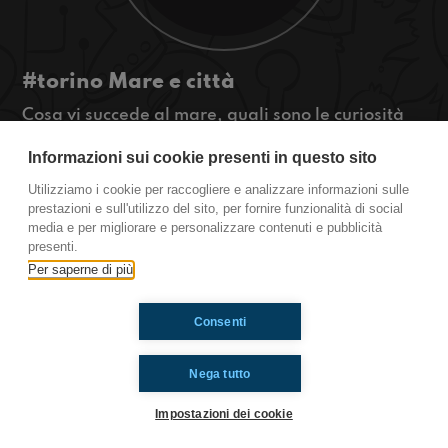
#torino Mare e città
Cosa vi succede al mare, quali sono le curiosità
della città in cui vivete?
Informazioni sui cookie presenti in questo sito
#OkkinSu www.radioimmaginaria.it
Utilizziamo i cookie per raccogliere e analizzare informazioni sulle
Torino
prestazioni e sull'utilizzo del sito, per fornire funzionalità di social
media e per migliorare e personalizzare contenuti e pubblicità
presenti.
Per saperne di più
Ti è piaciuto? Condividilo!
Consenti
Nega tutto
Impostazioni dei cookie