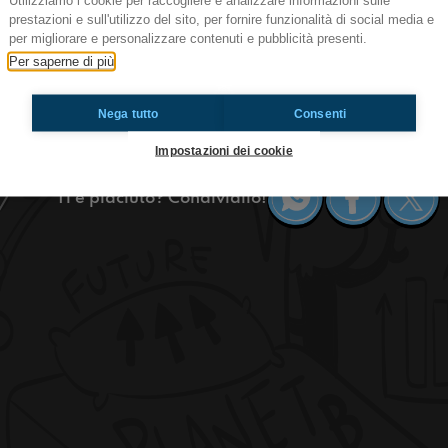
Utilizziamo i cookie per raccogliere e analizzare informazioni sulle
prestazioni e sull'utilizzo del sito, per fornire funzionalità di social media e
Carla Gozzi
per migliorare e personalizzare contenuti e pubblicità presenti.
Ma come ti vesti??
Per saperne di più
Ci siamo preparati con un new look per intervist
del SUO stile, dello stile che aveva quando aveva
Nega tutto
Consenti
belle!
Impostazioni dei cookie
Ti è piaciuto? Condividilo!