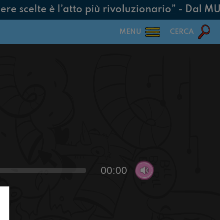
e scelte è l’atto più rivoluzionario”
-
Dal MUR 
MENU
CERCA
00:00