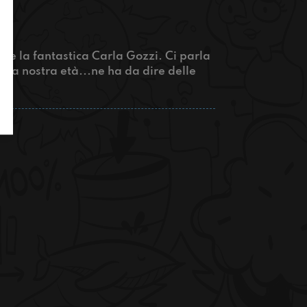
are la fantastica Carla Gozzi. Ci parla
 la nostra età...ne ha da dire delle