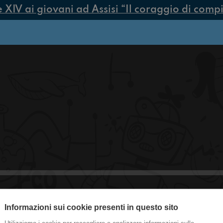
IV ai giovani ad Assisi “Il coraggio di compier
Informazioni sui cookie presenti in questo sito