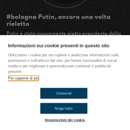
#bologna Putin, ancora una volta
rieletto
Putin è stato nuovamente eletto presidente della
Russia con una maggioranza del 70%. Ascoltate
Informazioni sui cookie presenti in questo sito
per saperne di più!
#OkkinSu www.radioimmaginaria.it
Utilizziamo i cookie per raccogliere e analizzare informazioni sulle
prestazioni e sull'utilizzo del sito, per fornire funzionalità di social
Bologna
media e per migliorare e personalizzare contenuti e pubblicità
presenti.
Per saperne di più
Ti è piaciuto? Condividilo!
Consenti
Nega tutto
Impostazioni dei cookie