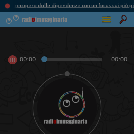
one e recupero dalle dipendenze con un focus sui più gi
00:00
00:00
!!!