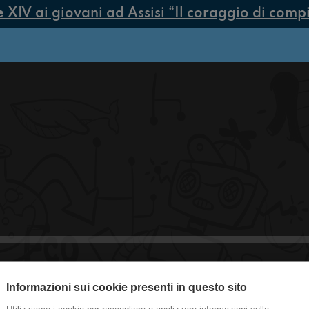
IV ai giovani ad Assisi “Il coraggio di compier
Informazioni sui cookie presenti in questo sito