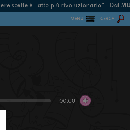
e scelte è l’atto più rivoluzionario”
-
Dal MUR 
MENU
CERCA
00:00