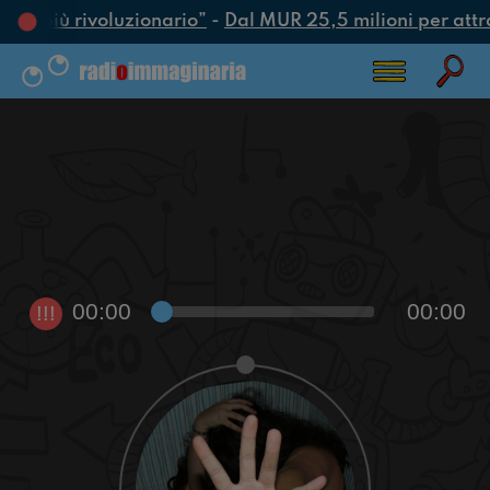
atto più rivoluzionario”
-
Dal MUR 25,5 milioni per attrarr
00:00
00:00
!!!