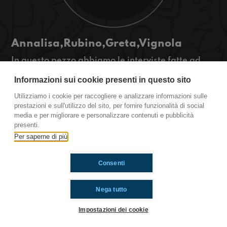
Annalisa,Rubino,Greta,Vignola
In questo pezzo abbiamo le interviste fatte ad
Annalisa Scarrone, Renzo Rubino, Greta Manuzi
Informazioni sui cookie presenti in questo sito
e John Vignola! Dite un po', quale radio ha tutti
questi ospiti favolosi in una sola puntata?
Utilizziamo i cookie per raccogliere e analizzare informazioni sulle
RADIOIMMAGINARIA!!!
prestazioni e sull'utilizzo del sito, per fornire funzionalità di social
media e per migliorare e personalizzare contenuti e pubblicità
presenti.
Ti è piaciuto? Condividilo!
Per saperne di più
Consenti
Nega tutto
Impostazioni dei cookie