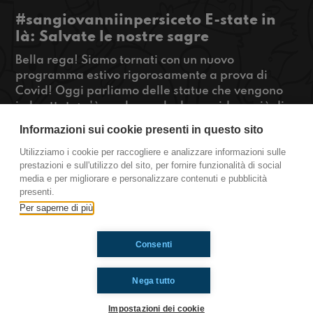
#sangiovanniinpersiceto E-state in
là: Salvate le nostre sagre
Bella rega! Siamo tornati con un nuovo
programma estivo rigorosamente a prova di
Covid! Oggi parliamo delle statue che vengono
imbrattate: c'è qualcuno che le considera più di
un semplice punto di ritrovo per gli amici? Poi un
Informazioni sui cookie presenti in questo sito
appello per il nostro presidente: la prego
ripristini le nostre sagre! Siamo persi senza!
Utilizziamo i cookie per raccogliere e analizzare informazioni sulle
prestazioni e sull'utilizzo del sito, per fornire funzionalità di social
#OkkinSu www.radioimmaginaria.it
media e per migliorare e personalizzare contenuti e pubblicità
presenti.
San Giovanni In Persiceto
Per saperne di più
Consenti
Ti è piaciuto? Condividilo!
Nega tutto
Impostazioni dei cookie