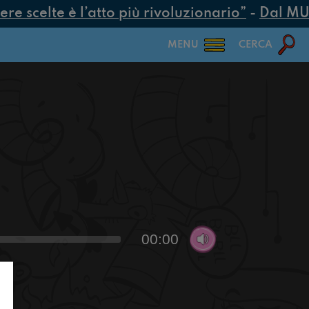
e scelte è l’atto più rivoluzionario”
-
Dal MUR 
MENU
CERCA
00:00