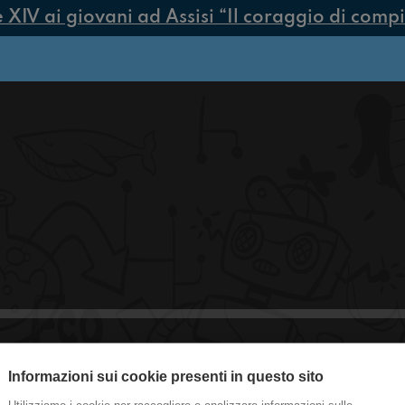
IV ai giovani ad Assisi “Il coraggio di compier
Informazioni sui cookie presenti in questo sito
#medicina Ho ragione io!