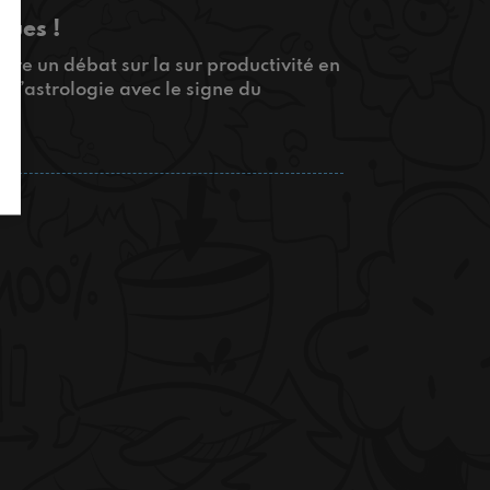
gues !
ire un débat sur la sur productivité en
 l’astrologie avec le signe du