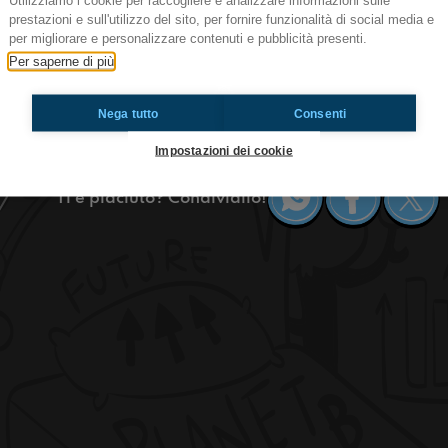
Utilizziamo i cookie per raccogliere e analizzare informazioni sulle
prestazioni e sull'utilizzo del sito, per fornire funzionalità di social media e
#bruxelles Je veux apprendre 40 lan
per migliorare e personalizzare contenuti e pubblicità presenti.
Salut tout le monde! Aujourd’hui on va d’abord fa
Per saperne di più
quarantaine et on va continuer notre rubrique sur
sagittaire, donc écoutez pour en savoir plus !
Nega tutto
Consenti
#ToiAussi www.radioimmaginaria.it
Impostazioni dei cookie
Ti è piaciuto? Condividilo!