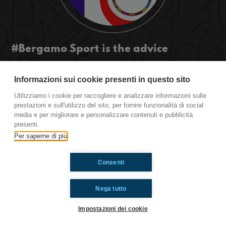
#Bergamo Sport is the advice
Qu'est-ce que le sport pour toi? Aimez-vous le
sport si vous préférez? Prêt à s'entraîner. Au
Informazioni sui cookie presenti in questo sito
cours de cet épisode.
Utilizziamo i cookie per raccogliere e analizzare informazioni sulle
#ToiAussi www.radioimmaginaria.it
prestazioni e sull'utilizzo del sito, per fornire funzionalità di social
media e per migliorare e personalizzare contenuti e pubblicità
presenti.
Ti è piaciuto? Condividilo!
Per saperne di più
Consenti
Nega tutto
Impostazioni dei cookie