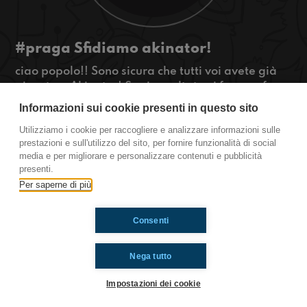
#praga Sfidiamo akinator!
ciao popolo!! Sono sicura che tutti voi avete già
giocato a Akinator! Se ci ascoltate vi faremo fare
un viaggio nel tempo con noi!!!
Informazioni sui cookie presenti in questo sito
#OkkinSu www.radioimmaginaria.it
Utilizziamo i cookie per raccogliere e analizzare informazioni sulle
prestazioni e sull'utilizzo del sito, per fornire funzionalità di social
Praga
media e per migliorare e personalizzare contenuti e pubblicità
presenti.
Per saperne di più
Ti è piaciuto? Condividilo!
Consenti
Nega tutto
Impostazioni dei cookie