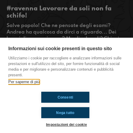
#ravenna Lavorare da soli non fa
schifo!
Salve popolo! Che ne pensate degli esami?
Andrea ha qualcosa da dirci a riguardo... Dei
lavori di gruppo invece? Meglio da soli? Chissà,
magari Albi ci illuminerà. Sophie invece ci
Informazioni sui cookie presenti in questo sito
racconta di un metodo segretissimo per poter
avere contatti con le celebrità! Curiosi?
Utilizziamo i cookie per raccogliere e analizzare informazioni sulle
prestazioni e sull'utilizzo del sito, per fornire funzionalità di social
#OkkinSu www.radioimmaginaria.it
media e per migliorare e personalizzare contenuti e pubblicità
presenti.
Ravenna
Per saperne di più
Consenti
Ti è piaciuto? Condividilo!
Nega tutto
Impostazioni dei cookie