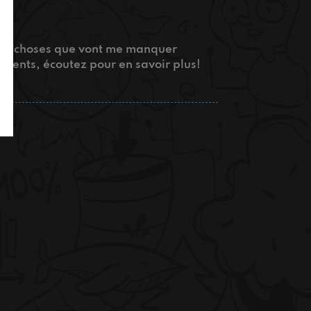
r des choses que vont me manquer
ments, écoutez pour en savoir plus!