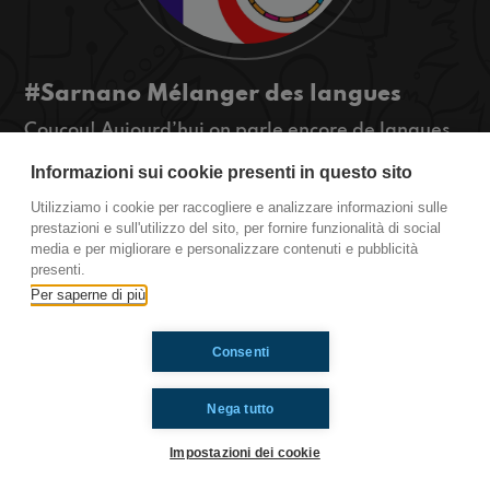
#Sarnano Mélanger des langues
Coucou! Aujourd’hui on parle encore de langues,
mais aussi de ma découverte des plateformes
Informazioni sui cookie presenti in questo sito
streaming et de la pause de la lecture que je suis
en train de faire.
Utilizziamo i cookie per raccogliere e analizzare informazioni sulle
#ToiAussi www.radioimmaginaria.it
prestazioni e sull'utilizzo del sito, per fornire funzionalità di social
media e per migliorare e personalizzare contenuti e pubblicità
presenti.
Ti è piaciuto? Condividilo!
Per saperne di più
Consenti
Nega tutto
Impostazioni dei cookie