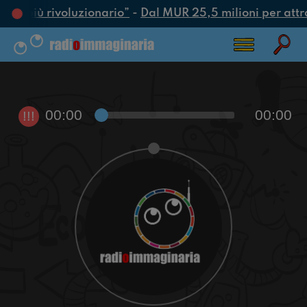
atto più rivoluzionario”
-
Dal MUR 25,5 milioni per attrar
00:00
00:00
!!!