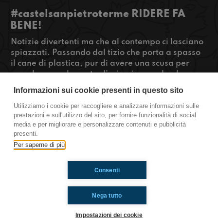
#castelsanpietroterme RIDERE FA
BENE!
Notizie divertenti ma che al contempo ci lasciano
spiazzati. Passando dal tizio che porta a spasso
il cane di plastica, pur di avere una scusa per
prendere una boccata d’aria giungendo al
collezionatore di liste della spesa, ne
Informazioni sui cookie presenti in questo sito
esploreremo di tutti i colori. Ascoltate per
saperne di più!
Utilizziamo i cookie per raccogliere e analizzare informazioni sulle
prestazioni e sull'utilizzo del sito, per fornire funzionalità di social
#OkkinSu www.radioimmaginaria.it
media e per migliorare e personalizzare contenuti e pubblicità
presenti.
Castel San Pietro Terme
Per saperne di più
Consenti
Ti è piaciuto? Condividilo!
Nega tutto
Impostazioni dei cookie