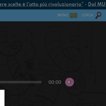
 scelte è l’atto più rivoluzionario”
-
Dal MUR 2
MENU
CERCA
00:00