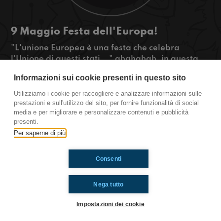
9 Maggio Festa dell'Europa!
"L'unione Europea è una festa che celebra
l'Unione di questi stati..." ahahahah, in questa
puntata ne sentirete delle belle, il 9 Maggio
Informazioni sui cookie presenti in questo sito
saremo a Bologna per la festa dell'Europa!!
Radio Immaginaria sarà la radio ufficiale
Utilizziamo i cookie per raccogliere e analizzare informazioni sulle
dell'evento!
prestazioni e sull'utilizzo del sito, per fornire funzionalità di social
media e per migliorare e personalizzare contenuti e pubblicità
By Radio Immaginaria Medicina
presenti.
Per saperne di più
Ti è piaciuto? Condividilo!
Consenti
Nega tutto
Impostazioni dei cookie