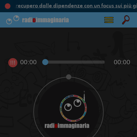
one e recupero dalle dipendenze con un focus sui più g
00:00
00:00
!!!