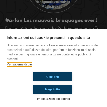
#arlon Les mauvais braquages ever!
Bonjour à tous les amis! Ici Radioimmaginaria Toi
aussi, je vous explique la situation ici et en plus je
Informazioni sui cookie presenti in questo sito
vous raconte les pires braquages ever! Cliquez
sur play!
Utilizziamo i cookie per raccogliere e analizzare informazioni sulle
#ToiAussi www.radioimmaginaria.it
prestazioni e sull'utilizzo del sito, per fornire funzionalità di social
media e per migliorare e personalizzare contenuti e pubblicità
presenti.
Ti è piaciuto? Condividilo!
Per saperne di più
Consenti
Nega tutto
Impostazioni dei cookie