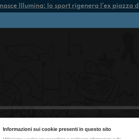
asce Illumina: lo sport rigenera l’ex piazza di
Informazioni sui cookie presenti in questo sito