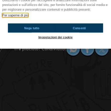
Utilizziamo i cookie per raccogliere e analizzare informazioni sulle
prestazioni e sull'utilizzo del sito, per fornire funzionalità di social media e
#Bruxelles Un cornet de frites s’il vou
per migliorare e personalizzare contenuti e pubblicità presenti.
Salut tout le monde! Aujourd’hui on va vous parl
Per saperne di più
faire absolument à la fin de cette quarantaine,
belges et pour finir de quelques mystères non ré
Nega tutto
Consenti
#ToiAussi www.radioimmaginaria.it
Impostazioni dei cookie
Ti è piaciuto? Condividilo!