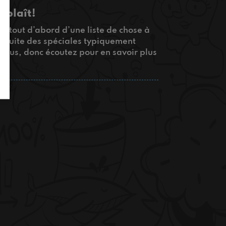
s plaît!
er tout d’abord d’une liste de chose à
 ensuite des spéciales typiquement
solus, donc écoutez pour en savoir plus