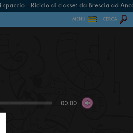
 spaccio
-
Riciclo di classe: da Brescia ad Ancon
MENU
CERCA
00:00