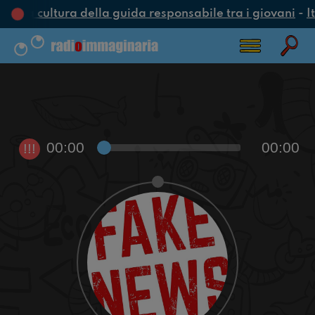
una cultura della guida responsabile tra i giovani
-
It
00:00
00:00
!!!