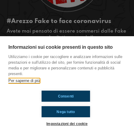
#Arezzo Fake to face coronavirus
Avete mai pensato di essere sommersi dalle Fake
news e non saperle distinguere dalle vere
notizie? Per aiutarvi a riconoscerle ascoltate qui!
Informazioni sui cookie presenti in questo sito
#OkkinSu www.radioimmaginaria.it
Utilizziamo i cookie per raccogliere e analizzare informazioni sulle
prestazioni e sull'utilizzo del sito, per fornire funzionalità di social
Arezzo
media e per migliorare e personalizzare contenuti e pubblicità
presenti.
Per saperne di più
Ti è piaciuto? Condividilo!
Consenti
Nega tutto
Impostazioni dei cookie