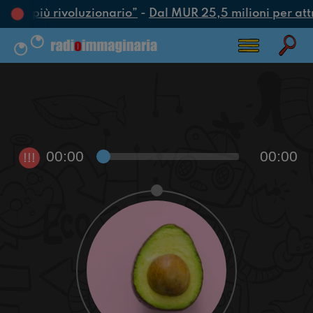
’atto più rivoluzionario”
-
Dal MUR 25,5 milioni per attrar
00:00
00:00
!!!