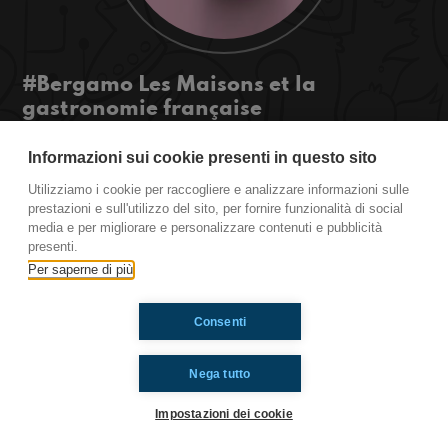
#Bergamo Les Maisons et la
gastronomie française
Maintenant que nous sommes tous à la maison et
Informazioni sui cookie presenti in questo sito
que les aliments et les repas changent, ils restent
les mêmes.
Utilizziamo i cookie per raccogliere e analizzare informazioni sulle
#ToiAussi www.radioimmaginaria.it
prestazioni e sull'utilizzo del sito, per fornire funzionalità di social
media e per migliorare e personalizzare contenuti e pubblicità
presenti.
Per saperne di più
Ti è piaciuto? Condividilo!
Consenti
Nega tutto
Impostazioni dei cookie