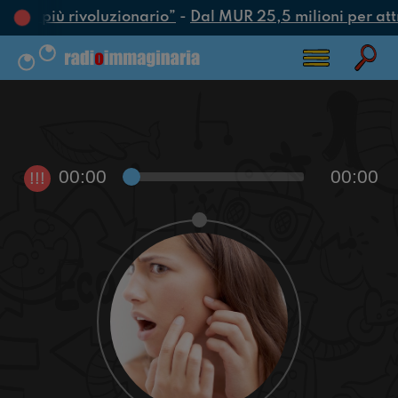
’atto più rivoluzionario”
-
Dal MUR 25,5 milioni per attrar
00:00
00:00
!!!