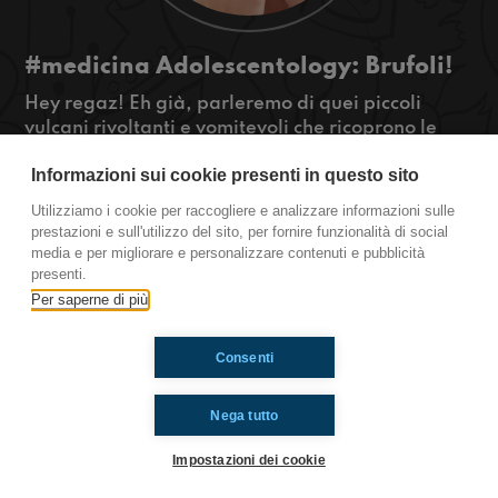
#medicina Adolescentology: Brufoli!
Hey regaz! Eh già, parleremo di quei piccoli
vulcani rivoltanti e vomitevoli che ricoprono le
nostre facce, anche comunemente chiamati
Informazioni sui cookie presenti in questo sito
brufoli, piccoli insolenti brufoli. Ascoltateci!
#OkkinSu www.radioimmaginaria.it
Utilizziamo i cookie per raccogliere e analizzare informazioni sulle
prestazioni e sull'utilizzo del sito, per fornire funzionalità di social
Medicina
media e per migliorare e personalizzare contenuti e pubblicità
presenti.
Per saperne di più
Ti è piaciuto? Condividilo!
Consenti
Nega tutto
Impostazioni dei cookie