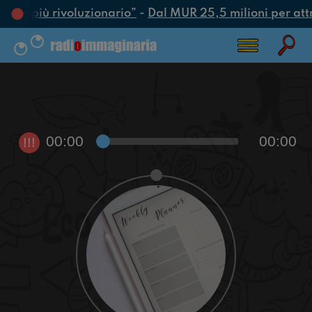
’atto più rivoluzionario”
-
Dal MUR 25,5 milioni per attrar
00:00
00:00
!!!