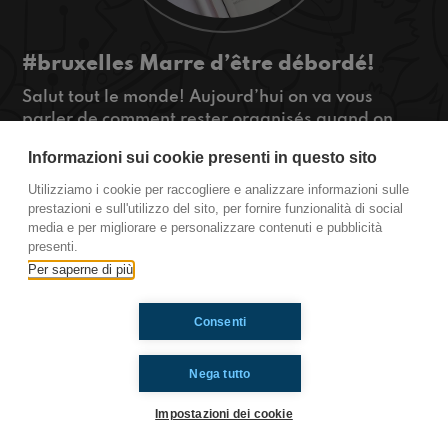
#bruxelles Marre d’être débordé!
Salut tout le monde! Aujourd’hui on va vous
parler de comment rester organisés quand on
beacoup d’activités en dehors des cours, des
Informazioni sui cookie presenti in questo sito
avantages à parler plusieurs langues et des
animes à regarder absolument, donc écoutez
Utilizziamo i cookie per raccogliere e analizzare informazioni sulle
pour en savoir plus!
prestazioni e sull'utilizzo del sito, per fornire funzionalità di social
media e per migliorare e personalizzare contenuti e pubblicità
#ToiAussi www.radioimmaginaria.it
presenti.
Per saperne di più
Ti è piaciuto? Condividilo!
Consenti
Nega tutto
Impostazioni dei cookie