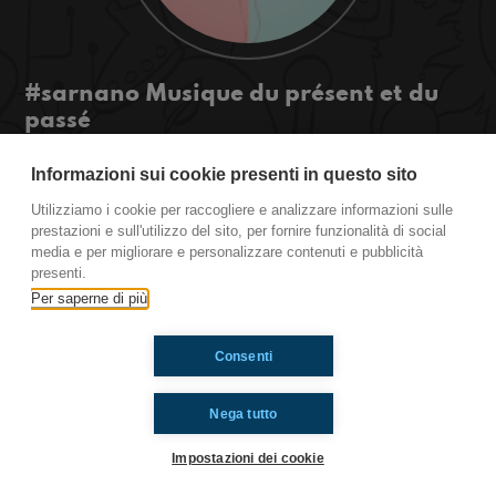
#sarnano Musique du présent et du
passé
Salut! Aujourd'hui on parle de musique, mais tout
Informazioni sui cookie presenti in questo sito
d'abord je vais me fâcher, vous voulez savoir
pourquoi? Ecoutez ici!
Utilizziamo i cookie per raccogliere e analizzare informazioni sulle
#ToiAussi www.radioimmaginaria.it
prestazioni e sull'utilizzo del sito, per fornire funzionalità di social
media e per migliorare e personalizzare contenuti e pubblicità
presenti.
Per saperne di più
Ti è piaciuto? Condividilo!
Consenti
Nega tutto
Impostazioni dei cookie