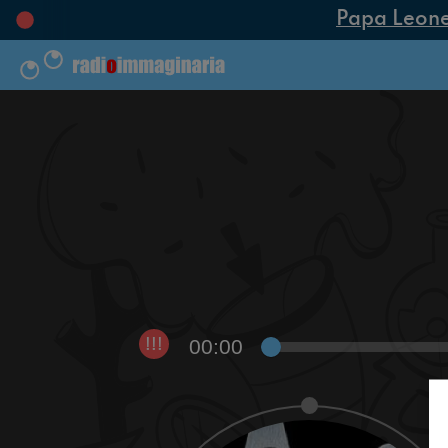
Papa Leone XI
00:00
!!!