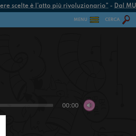
e scelte è l’atto più rivoluzionario”
-
Dal MUR 2
MENU
CERCA
00:00