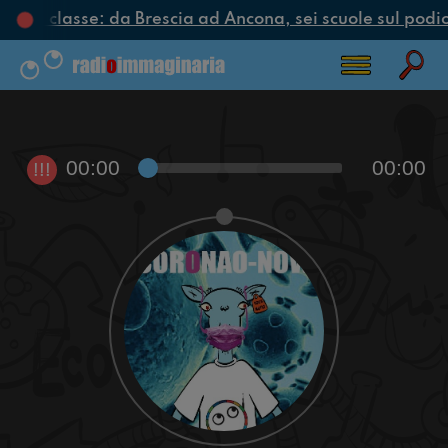
clo di classe: da Brescia ad Ancona, sei scuole sul podio 
00:00
00:00
!!!