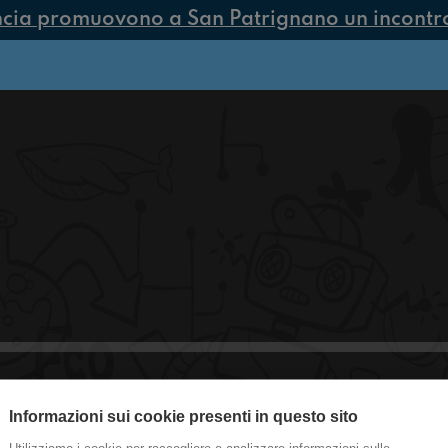
ncia promuovono a San Patrignano un incontro 
Informazioni sui cookie presenti in questo sito
#castelguelfo Coronao-Now: il cont