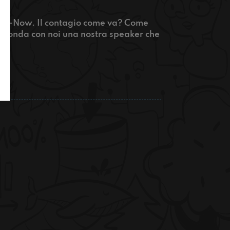
o-Now. Il contagio come va? Come
In onda con noi una nostra speaker che