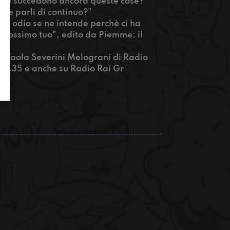
perchè succedono ancora queste cose?
ne parli di continuo?"
di odio se ne intende perchè ci ha
 prossimo tuo", edito da Piemme: il
 a Paola Severini Melograni di Radio
 20.35 e anche su Radio Rai Gr