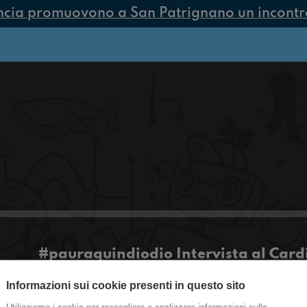
ncia promuovono a San Patrignano un incontro 
#pauraquindiodio Intervista al Card
con Paola Severini Melograni
Informazioni sui cookie presenti in questo sito
Ormai l'odio è diventato quasi una cosa quotidi