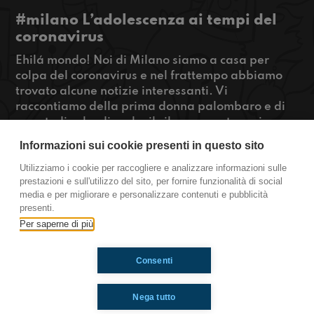
#milano L’adolescenza ai tempi del
coronavirus
Ehilá mondo! Noi di Milano siamo a casa per
colpa del coronavirus e nel frattempo abbiamo
trovato alcune notizie interessanti. Vi
raccontiamo della prima donna palombaro e di
uno studio che dice che il cibo spazzatura ci
incasina la memoria. Restate connessi se volete
Informazioni sui cookie presenti in questo sito
sapere com'è essere un adolescente ai tempi del
coronavirus!
Utilizziamo i cookie per raccogliere e analizzare informazioni sulle
prestazioni e sull'utilizzo del sito, per fornire funzionalità di social
#OkkinSu www.radioimmaginaria.it
media e per migliorare e personalizzare contenuti e pubblicità
presenti.
Milano
Per saperne di più
Consenti
Ti è piaciuto? Condividilo!
Nega tutto