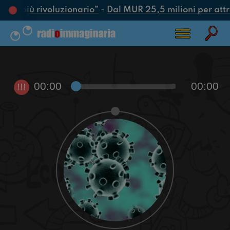
atto più rivoluzionario”
-
Dal MUR 25,5 milioni per attrar
00:00
00:00
!!!