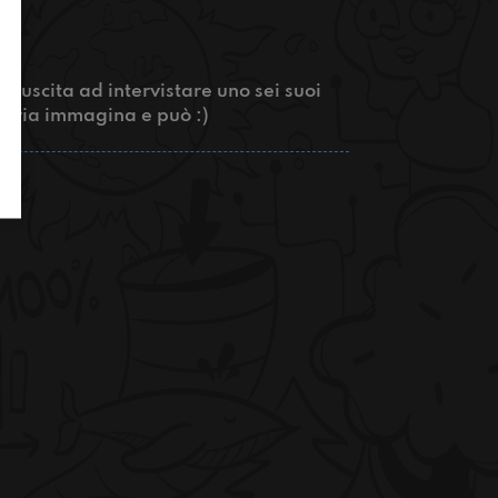
riuscita ad intervistare uno sei suoi
naria immagina e può :)