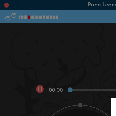
Papa Leone X
00:00
!!!