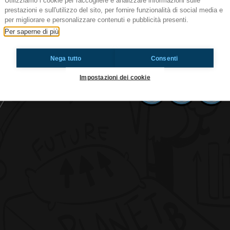
Utilizziamo i cookie per raccogliere e analizzare informazioni sulle
prestazioni e sull'utilizzo del sito, per fornire funzionalità di social media e
per migliorare e personalizzare contenuti e pubblicità presenti.
Mario Biondi
Per saperne di più
Giulia M., con voce tremolante ed emozionata, è 
cantanti preferiti: Mario Biondi!!! Radioimmagi
Nega tutto
Consenti
Impostazioni dei cookie
Ti è piaciuto? Condividilo!