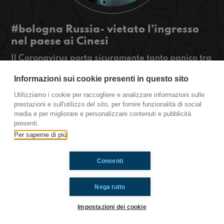
#bologna Russia- vietato l’ingresso
nel paese ai Cinesi
Il Coronavirus porta sicuramente tanto panico tra
le persone. È giusto tuttavia chiudere qualsiasi
Informazioni sui cookie presenti in questo sito
tipo di contatto col mondo cinese?
#OkkinSu www.radioimmaginaria.it
Utilizziamo i cookie per raccogliere e analizzare informazioni sulle
prestazioni e sull'utilizzo del sito, per fornire funzionalità di social
Bologna
media e per migliorare e personalizzare contenuti e pubblicità
presenti.
Per saperne di più
Ti è piaciuto? Condividilo!
Consenti
Nega tutto
Impostazioni dei cookie